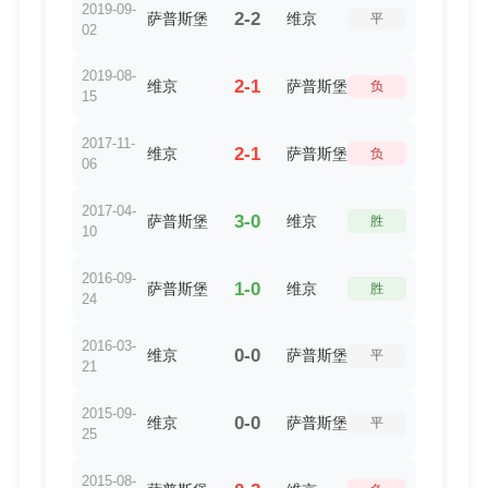
2019-09-
2-2
萨普斯堡
维京
平
02
2019-08-
2-1
维京
萨普斯堡
负
15
2017-11-
2-1
维京
萨普斯堡
负
06
2017-04-
3-0
萨普斯堡
维京
胜
10
2016-09-
1-0
萨普斯堡
维京
胜
24
2016-03-
0-0
维京
萨普斯堡
平
21
2015-09-
0-0
维京
萨普斯堡
平
25
2015-08-