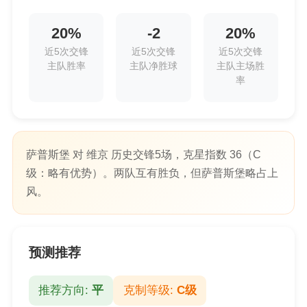
20%
-2
20%
近5次交锋
近5次交锋
近5次交锋
主队胜率
主队净胜球
主队主场胜
率
萨普斯堡 对 维京 历史交锋5场，克星指数 36（C
级：略有优势）。两队互有胜负，但萨普斯堡略占上
风。
预测推荐
推荐方向:
平
克制等级:
C级