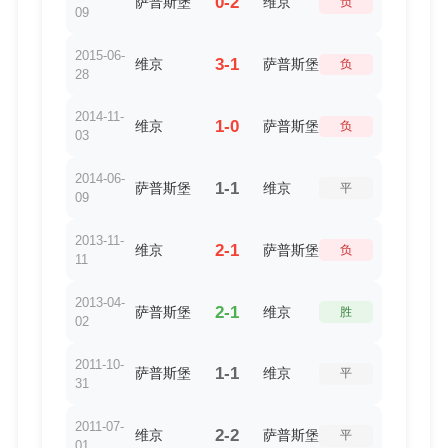
0-2
萨普斯堡
维京
负
09
2015-06-
3-1
维京
萨普斯堡
负
28
2014-11-
1-0
维京
萨普斯堡
负
03
2014-06-
1-1
萨普斯堡
维京
平
09
2013-11-
2-1
维京
萨普斯堡
负
11
2013-04-
2-1
萨普斯堡
维京
胜
02
2011-10-
1-1
萨普斯堡
维京
平
31
2011-07-
2-2
维京
萨普斯堡
平
01