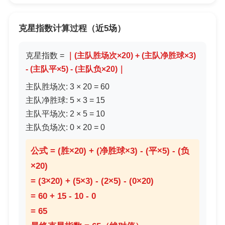
克星指数计算过程（近5场）
克星指数 =
｜(主队胜场次×20) + (主队净胜球×3)
- (主队平×5) - (主队负×20)｜
主队胜场次: 3 × 20 = 60
主队净胜球: 5 × 3 = 15
主队平场次: 2 × 5 = 10
主队负场次: 0 × 20 = 0
公式 = (胜×20) + (净胜球×3) - (平×5) - (负
×20)
= (3×20) + (5×3) - (2×5) - (0×20)
= 60 + 15 - 10 - 0
= 65