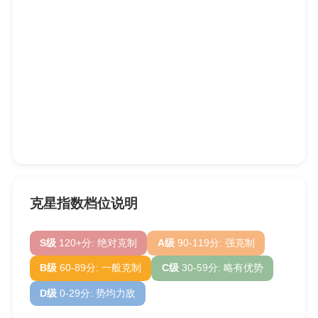
克星指数档位说明
S级
120+分: 绝对克制
A级
90-119分: 强克制
B级
60-89分: 一般克制
C级
30-59分: 略有优势
D级
0-29分: 势均力敌