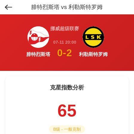
腓特烈斯塔 vs 利勒斯特罗姆
首页
>
排行榜
>
克星球队榜
>
挪威超级联赛
07-11 20:00
0-2
腓特烈斯塔
利勒斯特罗姆
克星指数分析
65
B级 - 一般克制