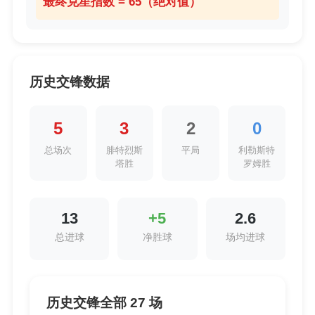
最终克星指数 = 65（绝对值）
历史交锋数据
5
3
2
0
总场次
腓特烈斯
平局
利勒斯特
塔胜
罗姆胜
13
+5
2.6
总进球
净胜球
场均进球
历史交锋全部 27 场