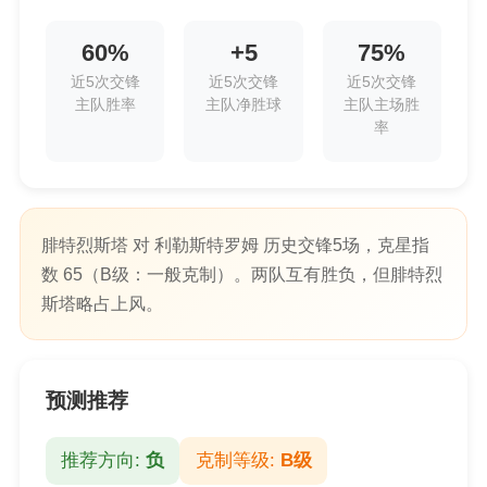
60%
+5
75%
近5次交锋
近5次交锋
近5次交锋
主队胜率
主队净胜球
主队主场胜
率
腓特烈斯塔 对 利勒斯特罗姆 历史交锋5场，克星指
数 65（B级：一般克制）。两队互有胜负，但腓特烈
斯塔略占上风。
预测推荐
推荐方向:
负
克制等级:
B级