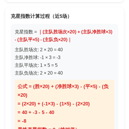
克星指数计算过程（近5场）
克星指数 =
｜(主队胜场次×20) + (主队净胜球×3)
- (主队平×5) - (主队负×20)｜
主队胜场次: 2 × 20 = 40
主队净胜球: -1 × 3 = -3
主队平场次: 1 × 5 = 5
主队负场次: 2 × 20 = 40
公式 = (胜×20) + (净胜球×3) - (平×5) - (负
×20)
= (2×20) + (-1×3) - (1×5) - (2×20)
= 40 + -3 - 5 - 40
= -8