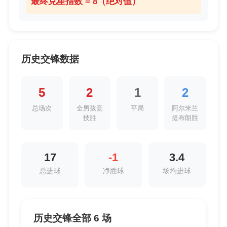
最终克星指数 = 8（绝对值）
历史交锋数据
5
2
1
2
总场次
全男孩竞
平局
阿尔米兰
技胜
提布朗胜
17
-1
3.4
总进球
净胜球
场均进球
历史交锋全部 6 场