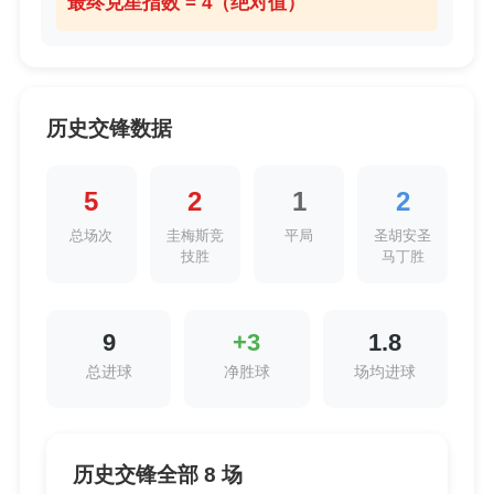
最终克星指数 = 4（绝对值）
历史交锋数据
5
2
1
2
总场次
圭梅斯竞
平局
圣胡安圣
技胜
马丁胜
9
+3
1.8
总进球
净胜球
场均进球
历史交锋全部 8 场