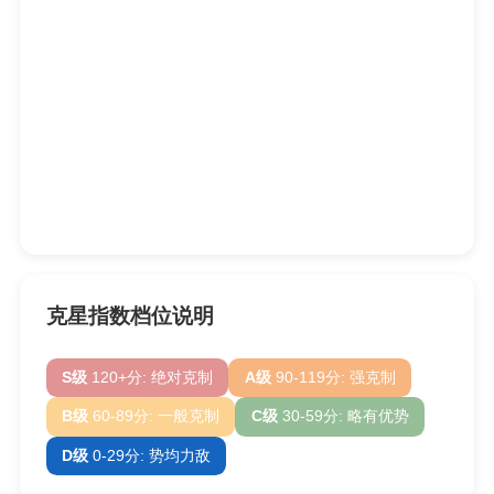
克星指数档位说明
S级
120+分: 绝对克制
A级
90-119分: 强克制
B级
60-89分: 一般克制
C级
30-59分: 略有优势
D级
0-29分: 势均力敌