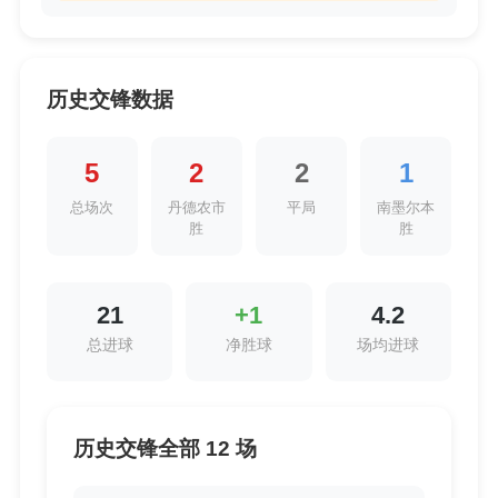
历史交锋数据
5
2
2
1
总场次
丹德农市
平局
南墨尔本
胜
胜
21
+1
4.2
总进球
净胜球
场均进球
历史交锋全部 12 场