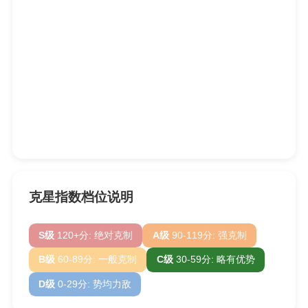
克星指数档位说明
S级
120+分: 绝对克制
A级
90-119分: 强克制
B级
60-89分: 一般克制
C级
30-59分: 略有优势
D级
0-29分: 势均力敌