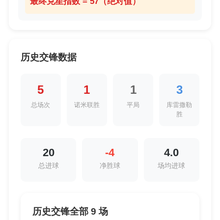
最终克星指数 = 57（绝对值）
历史交锋数据
5
1
1
3
总场次
诺米联胜
平局
库雷撒勒
胜
20
-4
4.0
总进球
净胜球
场均进球
历史交锋全部 9 场