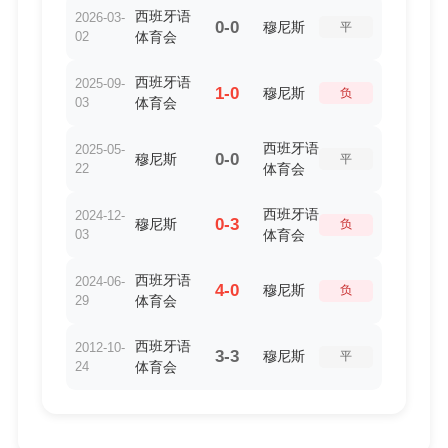
西班牙语
2026-03-
0-0
穆尼斯
平
02
体育会
西班牙语
2025-09-
1-0
穆尼斯
负
03
体育会
西班牙语
2025-05-
0-0
穆尼斯
平
22
体育会
西班牙语
2024-12-
0-3
穆尼斯
负
03
体育会
西班牙语
2024-06-
4-0
穆尼斯
负
29
体育会
西班牙语
2012-10-
3-3
穆尼斯
平
24
体育会