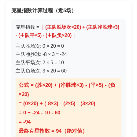
克星指数计算过程（近5场）
克星指数 =
｜(主队胜场次×20) + (主队净胜球×3)
- (主队平×5) - (主队负×20)｜
主队胜场次: 0 × 20 = 0
主队净胜球: -8 × 3 = -24
主队平场次: 2 × 5 = 10
主队负场次: 3 × 20 = 60
公式 = (胜×20) + (净胜球×3) - (平×5) - (负
×20)
= (0×20) + (-8×3) - (2×5) - (3×20)
= 0 + -24 - 10 - 60
= -94
最终克星指数 = 94（绝对值）