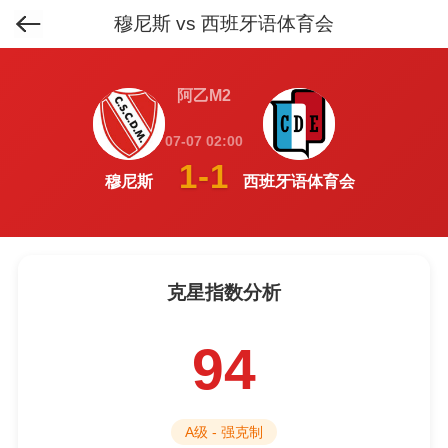
穆尼斯 vs 西班牙语体育会
首页
>
排行榜
>
克星球队榜
>
阿乙M2
07-07 02:00
1-1
穆尼斯
西班牙语体育会
克星指数分析
94
A级 - 强克制