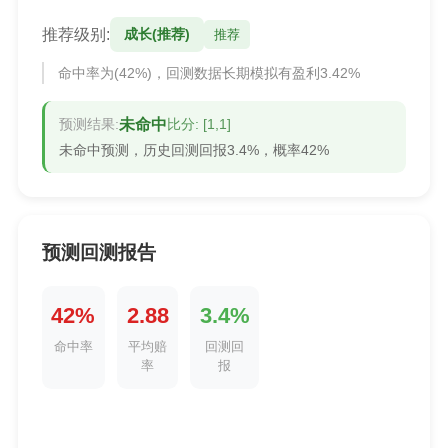
推荐级别:
成长(推荐)
推荐
命中率为(42%)，回测数据长期模拟有盈利3.42%
预测结果:
未命中
比分: [1,1]
未命中预测，历史回测回报3.4%，概率42%
预测回测报告
42%
2.88
3.4%
命中率
平均赔
回测回
率
报