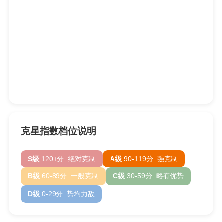
克星指数档位说明
S级
120+分: 绝对克制
A级
90-119分: 强克制
B级
60-89分: 一般克制
C级
30-59分: 略有优势
D级
0-29分: 势均力敌