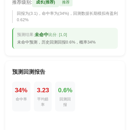
推荐级别:
成长(推荐)
推荐
回报为(3.1)，命中率为(34%)，回测数据长期模拟有盈利
0.62%
预测结果:
未命中
比分: [1,0]
未命中预测，历史回测回报0.6%，概率34%
预测回测报告
34%
3.23
0.6%
命中率
平均赔
回测回
率
报