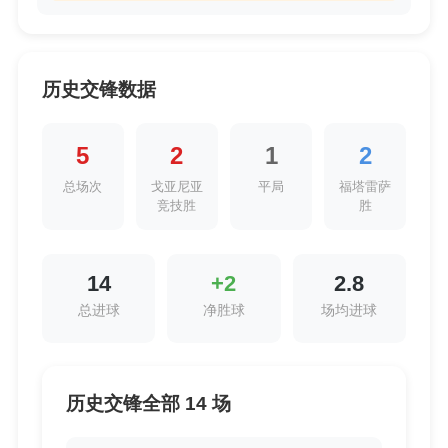
历史交锋数据
5
2
1
2
总场次
戈亚尼亚
平局
福塔雷萨
竞技胜
胜
14
+2
2.8
总进球
净胜球
场均进球
历史交锋全部 14 场