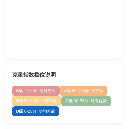
克星指数档位说明
S级
120+分: 绝对克制
A级
90-119分: 强克制
B级
60-89分: 一般克制
C级
30-59分: 略有优势
D级
0-29分: 势均力敌