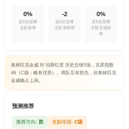
0%
-2
0%
近5次交锋
近5次交锋
近5次交锋
主队胜率
主队净胜球
主队主场胜
率
奥林匹克金威 对 珀斯红星 历史交锋5场，克星指数
46（C级：略有优势）。两队互有胜负，但奥林匹克
金威略占上风。
预测推荐
推荐方向:
胜
克制等级:
C级