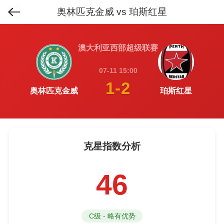
奥林匹克金威 vs 珀斯红星
首页
>
排行榜
>
克星球队榜
>
澳大利亚西部超级联赛
07-11 15:00
1-2
奥林匹克金威
珀斯红星
克星指数分析
46
C级 - 略有优势