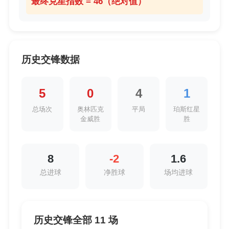
最终克星指数 = 46（绝对值）
历史交锋数据
5
0
4
1
总场次
奥林匹克
平局
珀斯红星
金威胜
胜
8
-2
1.6
总进球
净胜球
场均进球
历史交锋全部 11 场