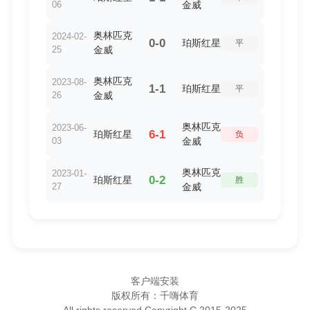
06
金威
奥林匹克
2024-02-
0-0
珀斯红星
平
25
金威
奥林匹克
2023-08-
1-1
珀斯红星
平
26
金威
奥林匹克
2023-06-
6-1
珀斯红星
负
03
金威
奥林匹克
2023-01-
0-2
珀斯红星
胜
27
金威
客户端安装
版权所有：千嗨体育
All rights reserved.Copyright C 2015-2025