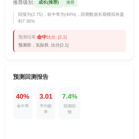
推荐级别:
成长(推荐)
推荐
回报为(2.75)，命中率为(40%)，回测数据长期模拟有盈
利7.36%
预测结果:
命中
比分: [2,1]
预测胜，实际胜, 比分[2,1]
预测回测报告
40%
3.01
7.4%
命中率
平均赔
回测回
率
报