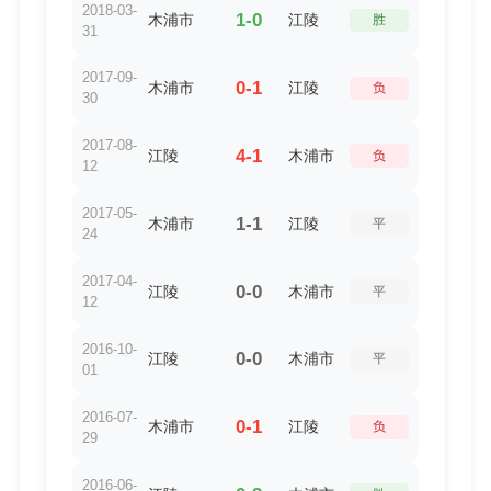
2018-03-
1-0
木浦市
江陵
胜
31
2017-09-
0-1
木浦市
江陵
负
30
2017-08-
4-1
江陵
木浦市
负
12
2017-05-
1-1
木浦市
江陵
平
24
2017-04-
0-0
江陵
木浦市
平
12
2016-10-
0-0
江陵
木浦市
平
01
2016-07-
0-1
木浦市
江陵
负
29
2016-06-