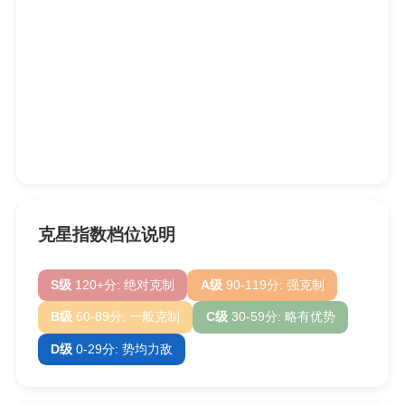
克星指数档位说明
S级
120+分: 绝对克制
A级
90-119分: 强克制
B级
60-89分: 一般克制
C级
30-59分: 略有优势
D级
0-29分: 势均力敌