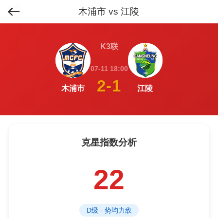
木浦市 vs 江陵
首页
>
排行榜
>
克星球队榜
>
K3联
07-11 18:00
2-1
木浦市
江陵
克星指数分析
22
D级 - 势均力敌