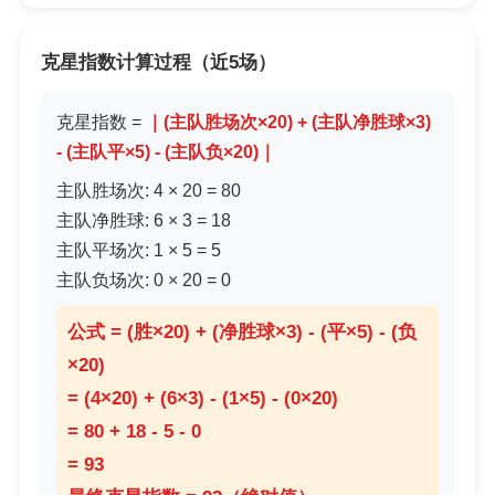
克星指数计算过程（近5场）
克星指数 =
｜(主队胜场次×20) + (主队净胜球×3)
- (主队平×5) - (主队负×20)｜
主队胜场次: 4 × 20 = 80
主队净胜球: 6 × 3 = 18
主队平场次: 1 × 5 = 5
主队负场次: 0 × 20 = 0
公式 = (胜×20) + (净胜球×3) - (平×5) - (负
×20)
= (4×20) + (6×3) - (1×5) - (0×20)
= 80 + 18 - 5 - 0
= 93