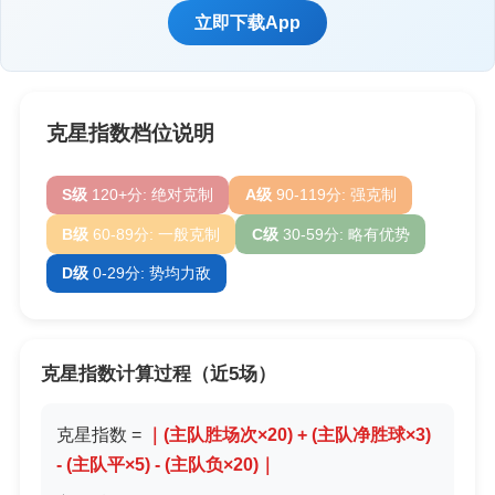
立即下载App
克星指数档位说明
S级
120+分: 绝对克制
A级
90-119分: 强克制
B级
60-89分: 一般克制
C级
30-59分: 略有优势
D级
0-29分: 势均力敌
克星指数计算过程（近5场）
克星指数 =
｜(主队胜场次×20) + (主队净胜球×3)
- (主队平×5) - (主队负×20)｜