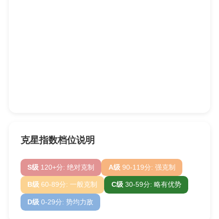
克星指数档位说明
S级
120+分: 绝对克制
A级
90-119分: 强克制
B级
60-89分: 一般克制
C级
30-59分: 略有优势
D级
0-29分: 势均力敌