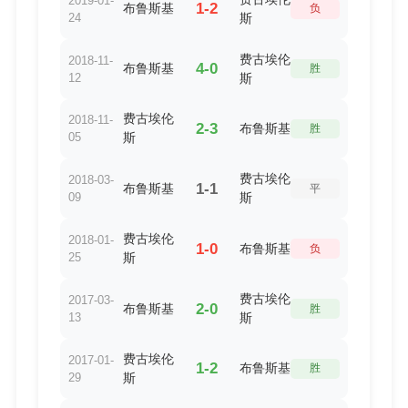
2019-01-
1-2
布鲁斯基
负
24
斯
费古埃伦
2018-11-
4-0
布鲁斯基
胜
12
斯
费古埃伦
2018-11-
2-3
布鲁斯基
胜
05
斯
费古埃伦
2018-03-
1-1
布鲁斯基
平
09
斯
费古埃伦
2018-01-
1-0
布鲁斯基
负
25
斯
费古埃伦
2017-03-
2-0
布鲁斯基
胜
13
斯
费古埃伦
2017-01-
1-2
布鲁斯基
胜
29
斯