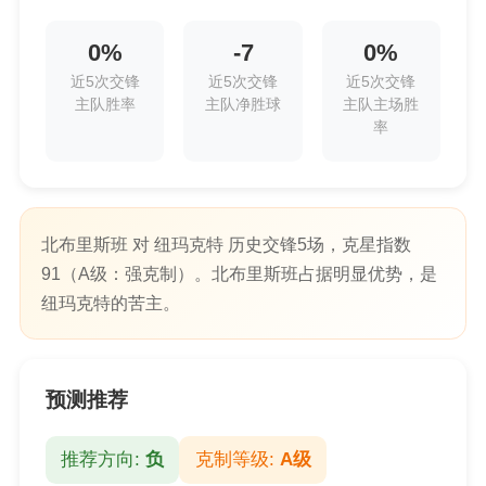
0%
-7
0%
近5次交锋
近5次交锋
近5次交锋
主队胜率
主队净胜球
主队主场胜
率
北布里斯班 对 纽玛克特 历史交锋5场，克星指数
91（A级：强克制）。北布里斯班占据明显优势，是
纽玛克特的苦主。
预测推荐
推荐方向:
负
克制等级:
A级