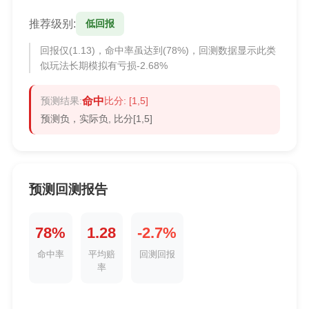
推荐级别:
低回报
回报仅(1.13)，命中率虽达到(78%)，回测数据显示此类
似玩法长期模拟有亏损-2.68%
预测结果:
命中
比分: [1,5]
预测负，实际负, 比分[1,5]
预测回测报告
78%
1.28
-2.7%
命中率
平均赔
回测回报
率