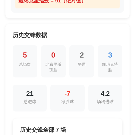
最终克星指数 = 91（绝对值）
历史交锋数据
5
0
2
3
总场次
北布里斯
平局
纽玛克特
班胜
胜
21
-7
4.2
总进球
净胜球
场均进球
历史交锋全部 7 场