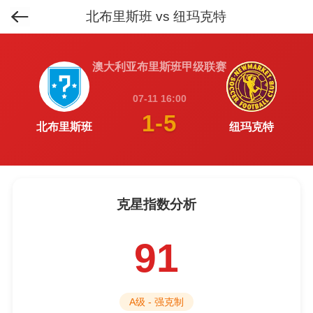
北布里斯班 vs 纽玛克特
首页
>
排行榜
>
克星球队榜
>
澳大利亚布里斯班甲级联赛
07-11 16:00
1-5
北布里斯班
纽玛克特
克星指数分析
91
A级 - 强克制