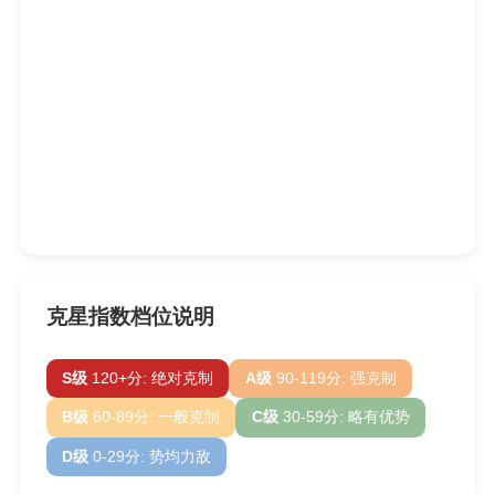
克星指数档位说明
S级
120+分: 绝对克制
A级
90-119分: 强克制
B级
60-89分: 一般克制
C级
30-59分: 略有优势
D级
0-29分: 势均力敌