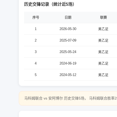
历史交锋记录（统计近5场）
序号
日期
联赛
1
2026-05-30
美乙足
2
2025-07-09
美乙足
3
2025-05-24
美乙足
4
2024-06-19
美乙足
5
2024-05-12
美乙足
马科姆联合 vs 安阿博尔 历史交锋5场， 马科姆联合胜率2