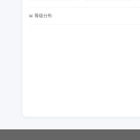
📊 等级分布: