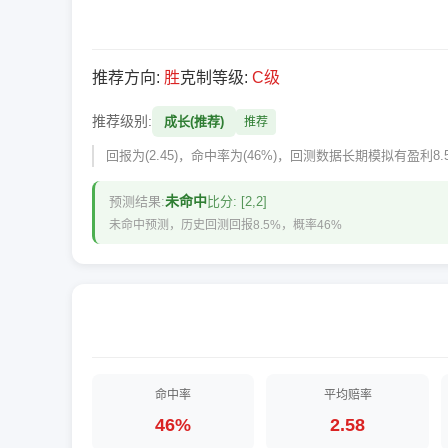
推荐方向:
胜
克制等级:
C级
推荐级别:
成长(推荐)
推荐
回报为(2.45)，命中率为(46%)，回测数据长期模拟有盈利8.
未命中
预测结果:
比分: [2,2]
未命中预测，历史回测回报8.5%，概率46%
命中率
平均赔率
46%
2.58