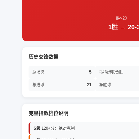
胜×20
1胜 → 20
-
历史交锋数据
总场次
5
马科姆联合胜
总进球
21
净胜球
克星指数档位说明
S级
120+分：绝对克制