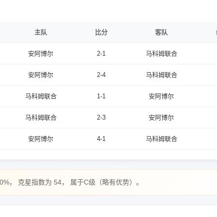
主队
比分
客队
安阿博尔
2-1
马科姆联合
安阿博尔
2-4
马科姆联合
马科姆联合
1-1
安阿博尔
马科姆联合
2-3
安阿博尔
安阿博尔
4-1
马科姆联合
0%， 克星指数为 54， 属于C级（略有优势）。