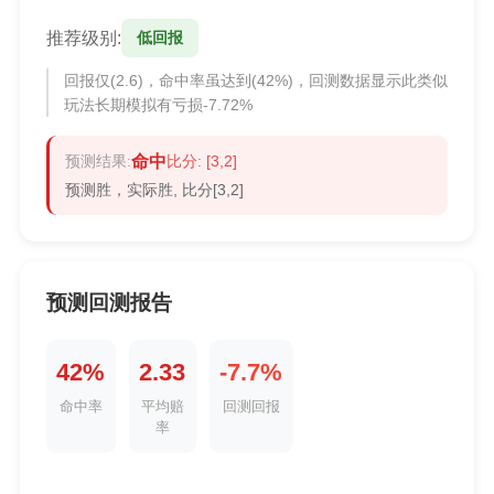
推荐级别:
低回报
回报仅(2.6)，命中率虽达到(42%)，回测数据显示此类似
玩法长期模拟有亏损-7.72%
预测结果:
命中
比分: [3,2]
预测胜，实际胜, 比分[3,2]
预测回测报告
42%
2.33
-7.7%
命中率
平均赔
回测回报
率