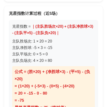
克星指数计算过程（近5场）
克星指数 =
｜(主队胜场次×20) + (主队净胜球×3)
- (主队平×5) - (主队负×20)｜
主队胜场次: 1 × 20 = 20
主队净胜球: -5 × 3 = -15
主队平场次: 0 × 5 = 0
主队负场次: 4 × 20 = 80
公式 = (胜×20) + (净胜球×3) - (平×5) - (负
×20)
= (1×20) + (-5×3) - (0×5) - (4×20)
= 20 + -15 - 0 - 80
= -75