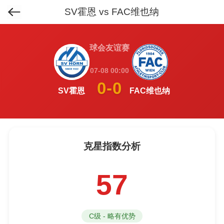
SV霍恩 vs FAC维也纳
首页
>
排行榜
>
克星球队榜
>
球会友谊赛
07-08 00:00
0-0
SV霍恩
FAC维也纳
克星指数分析
57
C级 - 略有优势