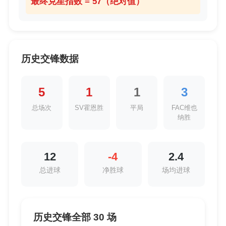
最终克星指数 = 57（绝对值）
历史交锋数据
5
1
1
3
总场次
SV霍恩胜
平局
FAC维也
纳胜
12
-4
2.4
总进球
净胜球
场均进球
历史交锋全部 30 场