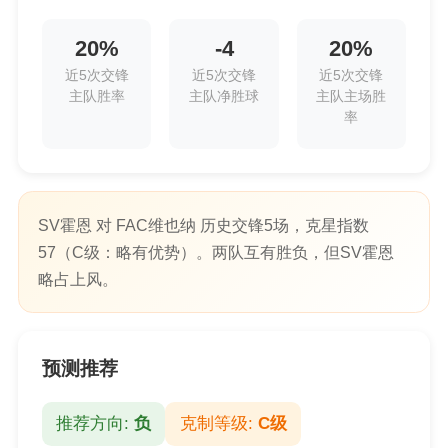
20%
-4
20%
近5次交锋
近5次交锋
近5次交锋
主队胜率
主队净胜球
主队主场胜
率
SV霍恩 对 FAC维也纳 历史交锋5场，克星指数
57（C级：略有优势）。两队互有胜负，但SV霍恩
略占上风。
预测推荐
推荐方向:
负
克制等级:
C级