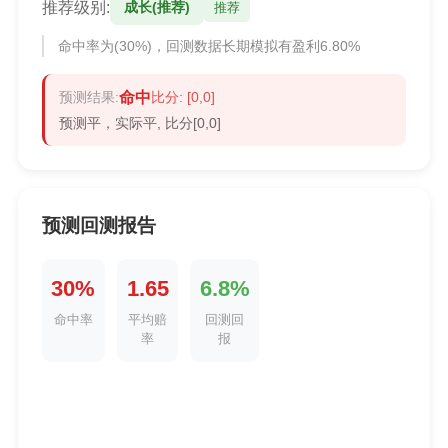
推荐级别:
成长(推荐)
推荐
命中率为(30%)，回测数据长期模拟有盈利6.80%
预测结果:
命中
比分: [0,0]
预测平，实际平, 比分[0,0]
预测回测报告
30%
1.65
6.8%
命中率
平均赔
回测回
率
报