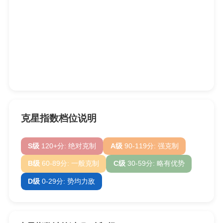
克星指数档位说明
S级
120+分: 绝对克制
A级
90-119分: 强克制
B级
60-89分: 一般克制
C级
30-59分: 略有优势
D级
0-29分: 势均力敌