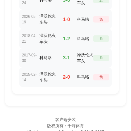
3-0
24
车头
泽沃伦火
2026-05-
1-0
科马咯
负
19
车头
泽沃伦火
2018-04-
1-2
科马咯
胜
21
车头
泽沃伦火
2017-09-
3-1
科马咯
胜
30
车头
泽沃伦火
2015-02-
2-0
科马咯
负
14
车头
客户端安装
版权所有：千嗨体育