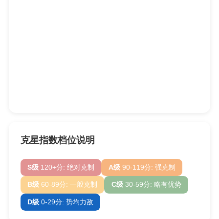
克星指数档位说明
S级
120+分: 绝对克制
A级
90-119分: 强克制
B级
60-89分: 一般克制
C级
30-59分: 略有优势
D级
0-29分: 势均力敌