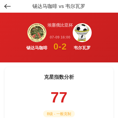
锡达马咖啡 vs 韦尔瓦罗
首页
>
排行榜
>
克星球队榜
>
埃塞俄比亚杯
07-09 16:00
0-2
锡达马咖啡
韦尔瓦罗
克星指数分析
77
B级 - 一般克制