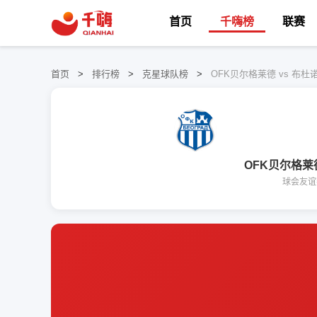
首页
千嗨榜
联赛
首页
>
排行榜
>
克星球队榜
>
OFK贝尔格莱德 vs 布杜
OFK贝尔格莱
球会友谊