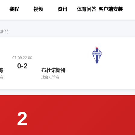
赛程
视频
资讯
体育问答
客户端安装
诺斯特
07-09 22:00
0-2
德
布杜诺斯特
赛
球会友谊赛
2