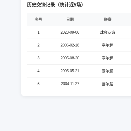
历史交锋记录（统计近5场）
序号
日期
联赛
1
2023-09-06
球会友谊
2
2006-02-18
塞尔超
3
2005-08-20
塞尔超
4
2005-05-21
塞尔超
5
2004-11-27
塞尔超
OFK贝尔格莱德 vs 布杜诺斯特 历史交锋5场， OFK贝