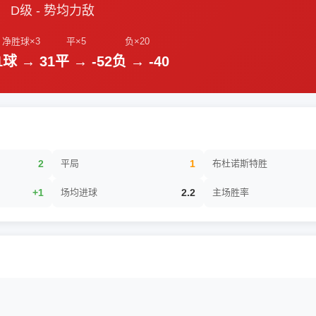
D级 - 势均力敌
净胜球×3
平×5
负×20
1球 → 3
1平 → -5
2负 → -40
2
平局
1
布杜诺斯特胜
+1
场均进球
2.2
主场胜率