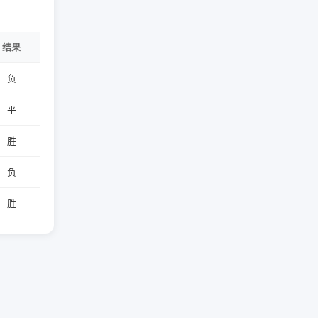
结果
负
平
胜
负
胜