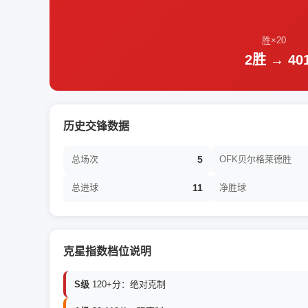
胜×20
2胜 → 40
历史交锋数据
总场次
5
OFK贝尔格莱德胜
总进球
11
净胜球
克星指数档位说明
S级
120+分：绝对克制