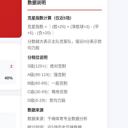
数据说明
克星指数计算（仅近5场）
克星指数 = ｜(胜×20) + (净胜球×3) - (平
×5) - (负×20)｜
分数越大表示主队克客队，接近0分表示势
均力敌
分档位说明
S级(120+)：绝对克制
2
A级(90-119)：强克制
40%
B级(60-89)：一般克制
C级(30-59)：略有优势
D级(0-29)：势均力敌
数据来源
数据来源：千嗨体育专业数据分析
统计时间：近5场历史交锋数据