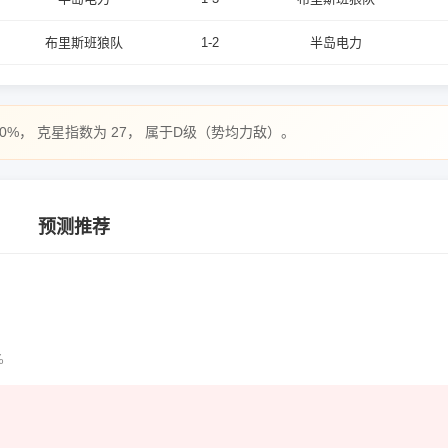
布里斯班狼队
1-2
半岛电力
0%， 克星指数为 27， 属于D级（势均力敌）。
预测推荐
%