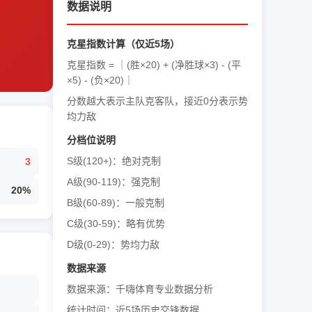
数据说明
克星指数计算（仅近5场）
克星指数 = ｜(胜×20) + (净胜球×3) - (平
×5) - (负×20)｜
分数越大表示主队克客队，接近0分表示势
均力敌
分档位说明
S级(120+)：绝对克制
3
A级(90-119)：强克制
20%
B级(60-89)：一般克制
C级(30-59)：略有优势
D级(0-29)：势均力敌
数据来源
数据来源：千嗨体育专业数据分析
统计时间：近5场历史交锋数据