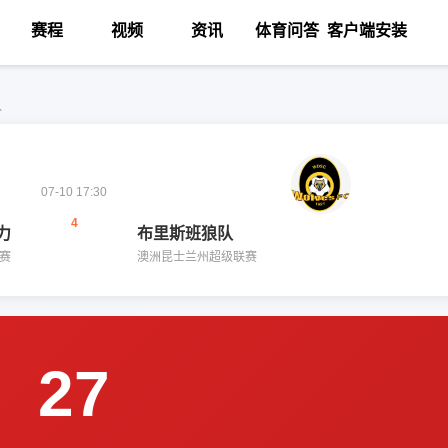
赛程
视频
资讯
体育问答
客户端安装
队
07-10 17:30
4
力
布里斯班狼队
赛
澳洲昆士兰州超级联赛
27