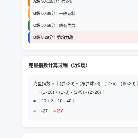
A级
90-119分：强克制
B级
60-89分：一般克制
C级
30-59分：略有优势
D级
0-29分：势均力敌
克星指数计算过程（近5场）
克星指数 = ｜(胜×20) + (净胜球×3) - (平×5) - (负×20)
= ｜(1×20) + (1×3) - (2×5) - (2×20)｜
= ｜20 + 3 - 10 - 40｜
27
= ｜-27｜ =