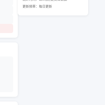
更新频率：每日更新