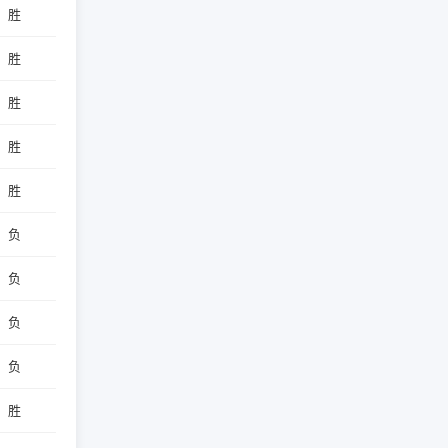
胜
胜
胜
胜
胜
负
负
负
负
胜