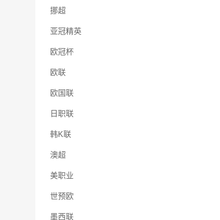
挪超
亚冠精英
欧冠杯
欧联
欧国联
日职联
韩K联
澳超
美职业
世预欧
墨西联