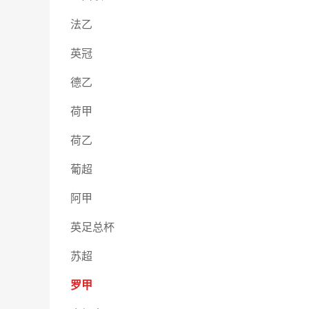
法乙
英冠
德乙
荷甲
荷乙
葡超
阿甲
英足总杯
苏超
罗甲