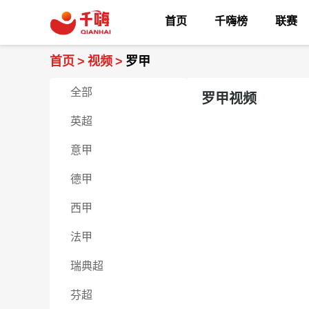
首页
千嗨榜
联赛
首页
>
视频
>
罗甲
全部
罗甲视频
英超
意甲
德甲
西甲
法甲
瑞典超
芬超