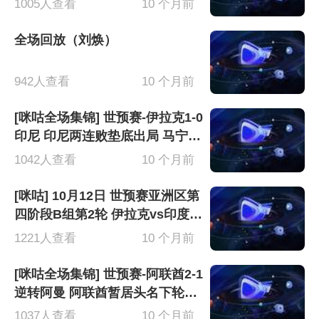
1005人查看
10 个月前
全场回放（刘焕）
942人查看
10 个月前
[咪咕全场集锦] 世预赛-伊拉克1-0
印尼 印尼两连败垫底出局 马宁判
罚引争议
1042人查看
10 个月前
[咪咕] 10月12日 世预赛亚洲区第
四阶段B组第2轮 伊拉克vs印度尼
西亚 全场录像[有比分]
1221人查看
10 个月前
[咪咕全场集锦] 世预赛-阿联酋2-1
逆转阿曼 阿联酋暂居头名下轮战
卡塔尔
1037人查看
10 个月前