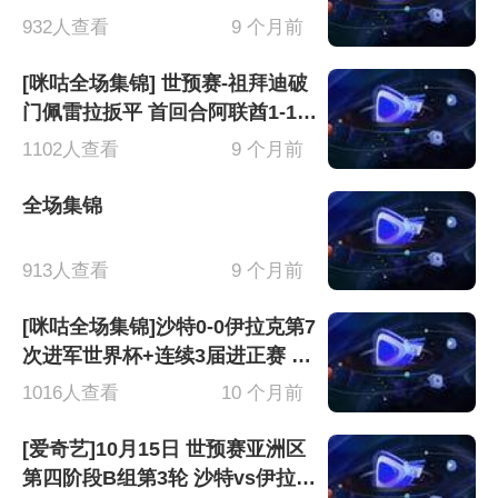
[有比分]
932人查看
9 个月前
[咪咕全场集锦] 世预赛-祖拜迪破
门佩雷拉扳平 首回合阿联酋1-1伊
拉克
1102人查看
9 个月前
全场集锦
913人查看
9 个月前
[咪咕全场集锦]沙特0-0伊拉克第7
次进军世界杯+连续3届进正赛 伊
拉克将战阿联酋
1016人查看
10 个月前
[爱奇艺]10月15日 世预赛亚洲区
第四阶段B组第3轮 沙特vs伊拉克