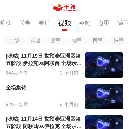
视频
千嗨榜
联赛
赛程
英超
意甲
德甲
全部
英超
意甲
德甲
西甲
法甲
[咪咕] 11月19日 世预赛亚洲区第
五阶段 伊拉克vs阿联酋 全场录像
[有比分]
844人查看
9 个月前
全场集锦
920人查看
9 个月前
[咪咕] 11月14日 世预赛亚洲区第
五阶段 阿联酋vs伊拉克 全场录像