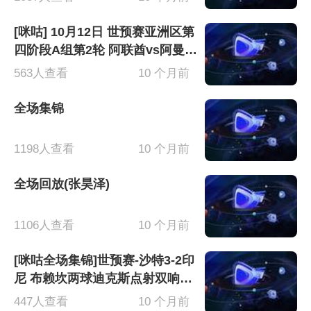
[咪咕] 10月12日 世预赛亚洲区第
四阶段A组第2轮 阿联酋vs阿曼
全场录像[有比分]
563人查看
10 个月前
全场集锦
1198人查看
10 个月前
全场回放(张昊泽)
1106人查看
10 个月前
[咪咕全场集锦]世预赛-沙特3-2印
尼 布赖坎两球迪克斯点射双响双
方共进3粒点球
447人查看
10 个月前