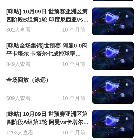
[咪咕] 10月09日 世预赛亚洲区第
四阶段B组第1轮 印度尼西亚vs沙
特 全场录像[有比分]
802人查看
10 个月前
[咪咕全场集锦]世预赛-阿曼0-0闷
平卡塔尔 卡塔尔七成控球率
&amp;12脚射门仅2射正
849人查看
10 个月前
全场回放（涂远）
609人查看
10 个月前
[咪咕] 10月09日 世预赛亚洲区第
四阶段A组第1轮 阿曼vs卡塔尔
全场录像[有比分]
1292人查看
10 个月前