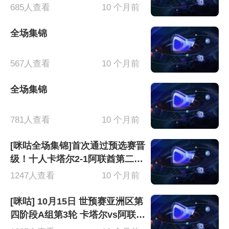
全场录像
685人查看
10 个月前
全场集锦
567人查看
10 个月前
全场集锦
781人查看
10 个月前
[咪咕全场集锦]首次通过预选赛晋
级！十人卡塔尔2-1阿联酋第二次
进军世界杯
1247人查看
10 个月前
[咪咕] 10月15日 世预赛亚洲区第
四阶段A组第3轮 卡塔尔vs阿联酋
全场录像[有比分]